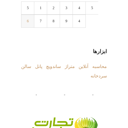
1
2
3
4
5
6
7
8
9
ابزارها
محاسبه آنلاین متراژ ساندویچ پانل سالن
سردخانه