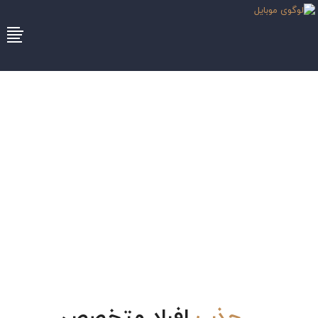
ما اعتقاد داریم سرمایۀ اصلی هر
سازمان، نیروی انسانی آن است.
جذب
افراد متخصص