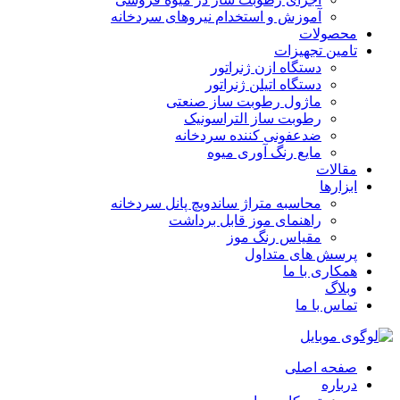
آموزش و استخدام نیروهای سردخانه
محصولات
تامین تجهیزات
دستگاه ازن ژنراتور
دستگاه اتیلن ژنراتور
ماژول رطوبت ساز صنعتی
رطوبت ساز التراسونیک
ضدعفونی کننده سردخانه
مایع رنگ آوری میوه
مقالات
ابزارها
محاسبه متراژ ساندویچ پانل سردخانه
راهنمای موز قابل برداشت
مقیاس رنگ موز
پرسش های متداول
همکاری با ما
وبلاگ
تماس با ما
صفحه اصلی
درباره