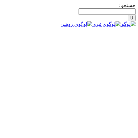
جستجو :
8:00 - 15:00
ساعات کار شنبه – پنجشنبه
031-32358588
برای مشاوره با ما تماس بگیرید
اینستاگرام