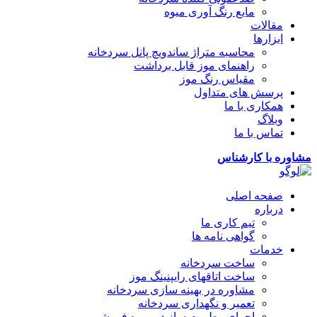
مایع رنگ آوری میوه
مقالات
ابزارها
محاسبه متراژ ساندویچ پانل سردخانه
راهنمای موز قابل برداشت
مقیاس رنگ موز
پرسش های متداول
همکاری با ما
وبلاگ
تماس با ما
مشاوره با کارشناس
صفحه اصلی
درباره
تیم کاری ما
گواهی نامه ها
خدمات
ساخت سردخانه
ساخت اتاقهای رایپنینگ موز
مشاوره در بهینه سازی سردخانه
تعمیر و نگهداری سردخانه
اجرای رطوبت ساز در میوه فروشی