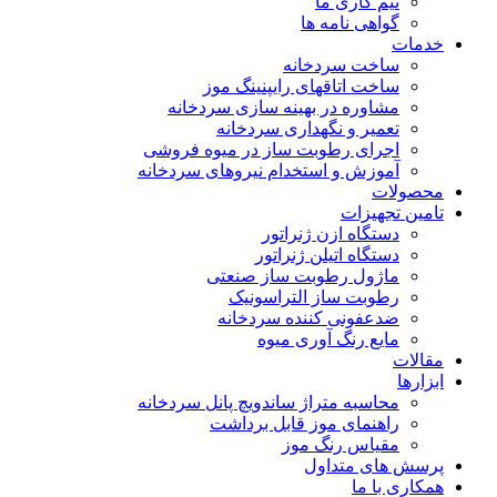
تیم کاری ما
گواهی نامه ها
خدمات
ساخت سردخانه
ساخت اتاقهای رایپنینگ موز
مشاوره در بهینه سازی سردخانه
تعمیر و نگهداری سردخانه
اجرای رطوبت ساز در میوه فروشی
آموزش و استخدام نیروهای سردخانه
محصولات
تامین تجهیزات
دستگاه ازن ژنراتور
دستگاه اتیلن ژنراتور
ماژول رطوبت ساز صنعتی
رطوبت ساز التراسونیک
ضدعفونی کننده سردخانه
مایع رنگ آوری میوه
مقالات
ابزارها
محاسبه متراژ ساندویچ پانل سردخانه
راهنمای موز قابل برداشت
مقیاس رنگ موز
پرسش های متداول
همکاری با ما