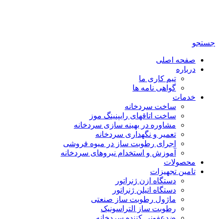
تلگرام
جستجو
صفحه اصلی
درباره
تیم کاری ما
گواهی نامه ها
خدمات
ساخت سردخانه
ساخت اتاقهای رایپنینگ موز
مشاوره در بهینه سازی سردخانه
تعمیر و نگهداری سردخانه
اجرای رطوبت ساز در میوه فروشی
آموزش و استخدام نیروهای سردخانه
محصولات
تامین تجهیزات
دستگاه ازن ژنراتور
دستگاه اتیلن ژنراتور
ماژول رطوبت ساز صنعتی
رطوبت ساز التراسونیک
ضدعفونی کننده سردخانه