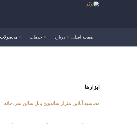
صفحه اصلی
درباره
خدمات
محصولات
ابزارها
محاسبه آنلاین متراژ ساندویچ پانل سالن سردخانه