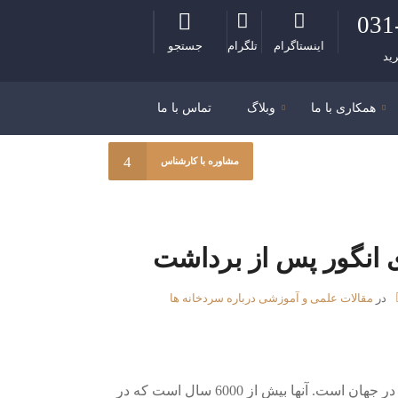
031
اینستاگرام
تلگرام
جستجو
ید
همکاری با ما
وبلاگ
تماس با ما
مشاوره با کارشناس
 انگور پس از برداشت
در
مقالات علمی و آموزشی درباره سردخانه ها
انگور یکی از محبوب ترین انواع توت ها در جهان است. آنها بیش از 6000 سال است که در