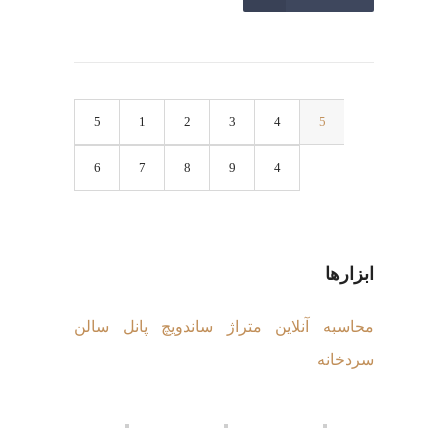
1
2
3
4
5
6
7
8
9
ابزارها
محاسبه آنلاین متراژ ساندویچ پانل سالن
سردخانه