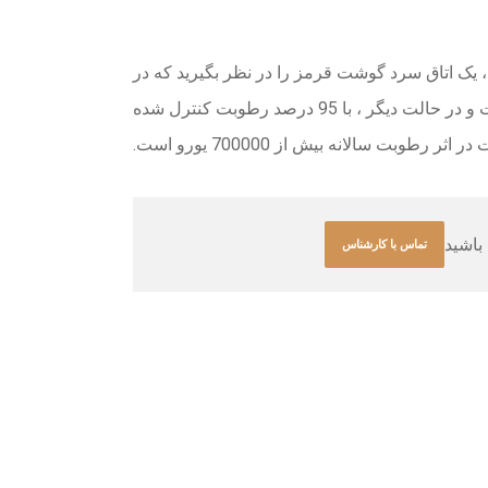
 یک اتاق سرد گوشت قرمز را در نظر بگیرید که در
آن گوشت لاشه 100 راس گاو به مدت 12 ساعت در روز ذخیره می شود. در یک سناریو ، گوشت با 75 درصد سطح رطوبت و در حالت دیگر ، با 95 درصد رطوبت کنترل شده
ت سالانه بیش از 700000 یورو است.
باشید
تماس با کارشناس