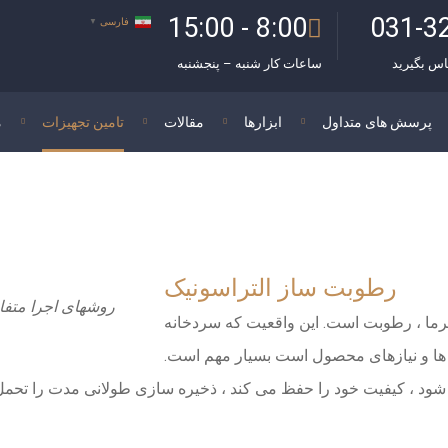
8:00 - 15:00
031-3
فارسی
▼
اس بگیرید
ساعات کار شنبه – پنجشنبه
پرسش های متداول
ابزارها
مقالات
تامین تجهیزات
م
رطوبت ساز التراسونیک
روشهای اجرا متفا
گرما ، رطوبت است. این واقعیت که سردخانه
 و نیازهای محصول است بسیار مهم است.
، کیفیت خود را حفظ می کند ، ذخیره سازی طولانی مدت را تحمل م