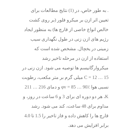
. به طور خاص، در (1) نتایج مطالعات برای
تعیین اثر ازن بر میکرو فلور (بر روی کشت
خالص انواع خاصی از قارچ ها) به منظور ایجاد
رژیم های ازن زنی در طول نگهداری سیب
زمینی در یخچال. مشخص شده است که
استفاده از ازن در مرحله تاخیر رشد
میکروارگانیسم ها توصیه می شود. ازن زنی در
C = 12 … 15 میلی گرم بر متر مکعب، رطوبت
نسبی هوا φv = 85 … 90٪ و دمای 216 … 211
K، هر دو دوره ای برای 3 و 6 ساعت در روز، و
مداوم برای 48 ساعت، کند می شود. رشد
قارچ ها را کاهش داده و فاز تاخیر را 1.5 تا 4.0
برابر افزایش می دهد.