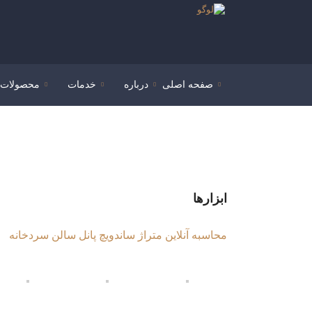
صفحه اصلی
درباره
خدمات
محصولات
ابزارها
محاسبه آنلاین متراژ ساندویچ پانل سالن سردخانه