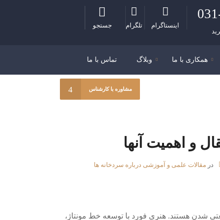
031
اینستاگرام
تلگرام
جستجو
ید
همکاری با ما
وبلاگ
تماس با ما
مشاوره با کارشناس
ل و اهمیت آنها
در
مقالات علمی و آموزشی درباره سردخانه ها
تی شدن هستند. هنری فورد با توسعه خط مونتاژ،