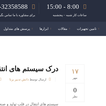
-32358588
8:00 - 15:00
ساعات کار شنبه – پنجشنبه
برای مشاوره با ما تماس بگیر
تامین تجهیزات
مقالات
ابزارها
پرسش های متداول
درک سیستم های انتقا
۱۷
مهر
ارسال توسط
دانش تدبیر برنا
0
نظر
سیستم های انتقال در قلب تولید و صنع