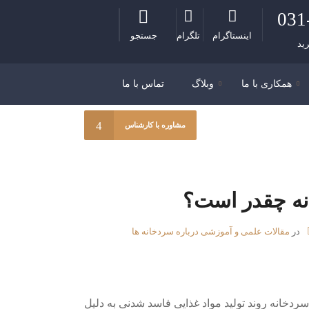
031
اینستاگرام
تلگرام
جستجو
ید
همکاری با ما
وبلاگ
تماس با ما
مشاوره با کارشناس
ه چقدر است؟
در
مقالات علمی و آموزشی درباره سردخانه ها
ردخانه روند تولید مواد غذایی فاسد شدنی به دلیل