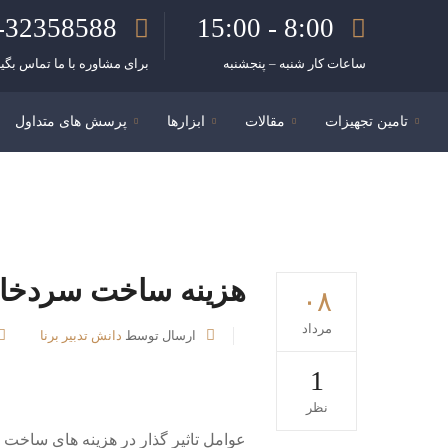
-32358588
8:00 - 15:00
ساعات کار شنبه – پنجشنبه
برای مشاوره با ما تماس بگیر
تامین تجهیزات
مقالات
ابزارها
پرسش های متداول
هزینه ساخت سردخان
۰۸
مرداد
ارسال توسط
دانش تدبیر برنا
1
نظر
عوامل تاثیر گذار در هزینه های ساخت س