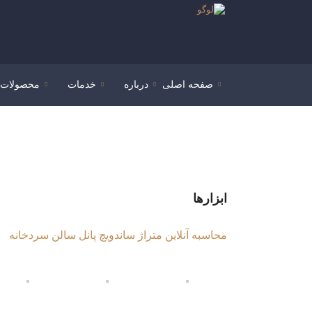
صفحه اصلی
درباره
خدمات
محصولات
ابزارها
محاسبه آنلاین متراژ ساندویچ پانل سالن سردخانه