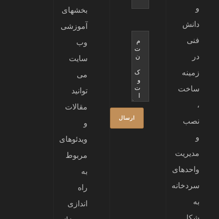
و
بخشهای
دانش
آموزشی
فنی
وب
در
سایت
زمینه
می
ساخت
توانید
،
مقالات
نصب
و
و
ویدئوهای
مدیریت
مربوط
واحدهای
به
سردخانه
راه
به
اندازی
شکل