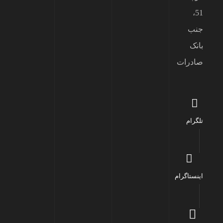
51،
جنب
بانک
صادرات
تلگرام
اینستاگرام