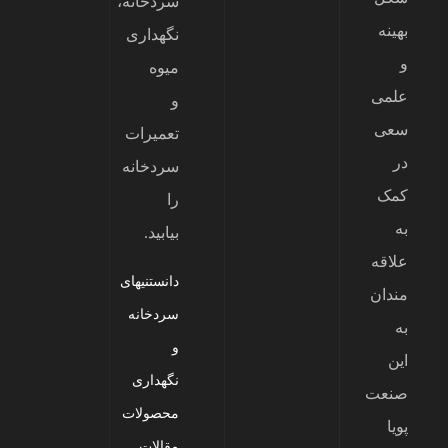
سردخانه،
بهینه
نگهداری
و
میوه
علمی
و
سعی
تعمیرات
در
سردخانه
کمک
را
به
بیابید.
علاقه
دانستنیهای
مندان
سردخانه
به
و
این
نگهداری
صنعت
محصولات
پویا
مقالات