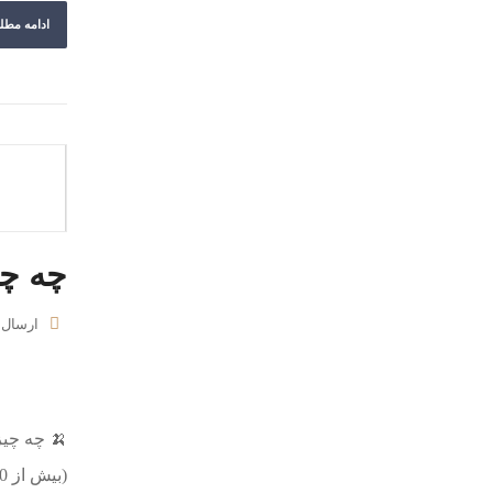
ادامه مطل
چه چی
ارسال
🍌 چه چیز