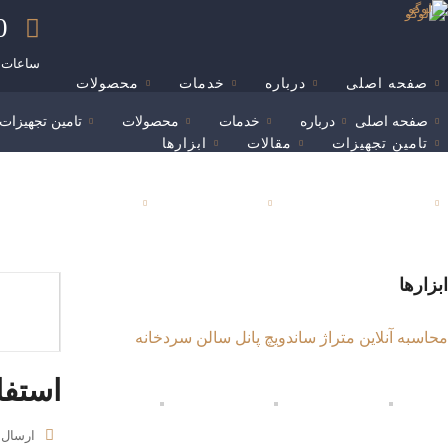
00
ساعات ک
صفحه اصلی
درباره
خدمات
محصولات
صفحه اصلی
درباره
خدمات
محصولات
تامین تجهیزات
تامین تجهیزات
مقالات
ابزارها
پرسش های متداول
همکاری با ما
وبلاگ
تماس با ما
ابزارها
محاسبه آنلاین متراژ ساندویچ پانل سالن سردخانه
استفا
ارسال