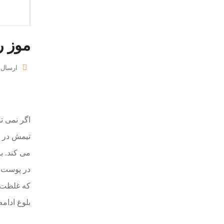
موز ر
ارسال
اگر نمی تو
تیمش در د
می کند. ب
در پوست و
که غلظت آ
بلوغ ادامه