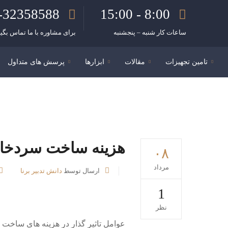
-32358588
8:00 - 15:00
ساعات کار شنبه – پنجشنبه
برای مشاوره با ما تماس بگیر
تامین تجهیزات
مقالات
ابزارها
پرسش های متداول
هزینه ساخت سردخان
۰۸
مرداد
ارسال توسط
دانش تدبیر برنا
1
نظر
عوامل تاثیر گذار در هزینه های ساخت س