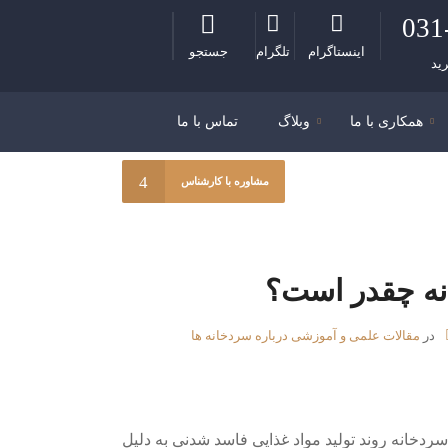
031
اینستاگرام
تلگرام
جستجو
ید
همکاری با ما
وبلاگ
تماس با ما
مشاوره با کارشناس
ه چقدر است؟
در
مقالات علمی و آموزشی درباره سردخانه ها
ردخانه روند تولید مواد غذایی فاسد شدنی به دلیل