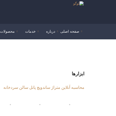
صفحه اصلی
درباره
خدمات
محصولات
ابزارها
محاسبه آنلاین متراژ ساندویچ پانل سالن سردخانه