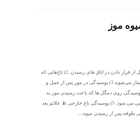
یوه موز
1) تاج های سالم پس از حمل دریایی قبل از قرار دادن در اتاق های رسیدن. 2) تاج‌هایی که
پس از دریانوردی با میسلیوم سطحی بیمار می‌شوند 3) پوسیدگی در موز پس از حمل و
دریایی نمایش داده شده است. 4) پوسیدگی روی دمگل ها که باعث رسیدن موز به
محض ورود آنها پس از حمل و نقل دریایی می شود. 5) پوسیدگی تاج خارجی 🍌 علائم بعد