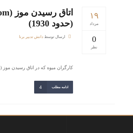
۱۹
(حدود 1930)
مرداد
0
ارسال توسط
دانش تدبیر برنا
نظر
کارگران میوه که در اتاق رسیدن موز (ripening room)کار می کنند (حدود 1930)....
ادامه مطلب