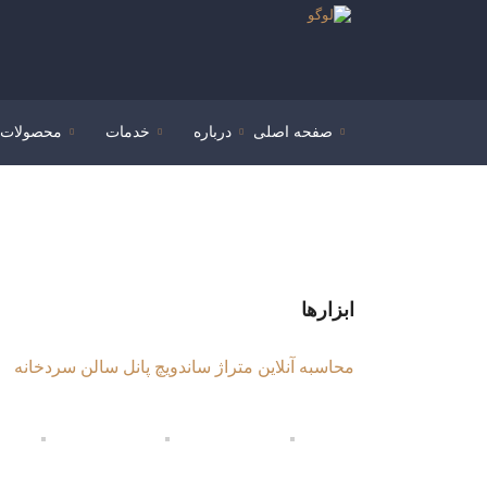
صفحه اصلی
درباره
خدمات
محصولات
ابزارها
محاسبه آنلاین متراژ ساندویچ پانل سالن سردخانه