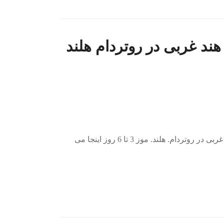
هند غربی در روتردام هلند
اتاق‌های رسیدن مرکز واردات موز هند غربی در روتردام. هلند. موز 3 تا 6 روز اینجا می