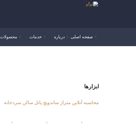
صفحه اصلی
درباره
خدمات
محصولات
ابزارها
محاسبه آنلاین متراژ ساندویچ پانل سالن سردخانه