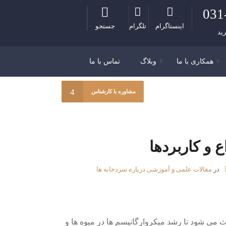
031
اینستاگرام
تلگرام
جستجو
ید
همکاری با ما
وبلاگ
تماس با ما
مشاوره با کارشناس
 و کاربردها
در
مقالات علمی و آموزشی درباره سردخانه ها
 می شود تا رشد میکروارگانیسم ها در میوه ها و