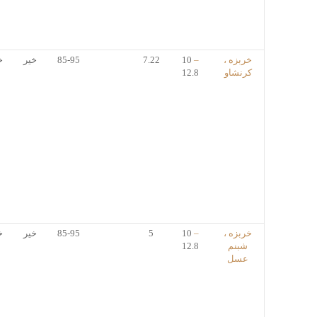
خربزه ،
–
10
7.22
85-95
خیر
خ
کرنشاو
12.8
خربزه ،
–
10
5
85-95
خیر
خ
شبنم
12.8
عسل