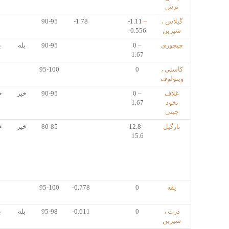
ترش
گیلاس ،
–
-1.11
-1.78
90-95
شیرین
-0.556
چیچوری
–
0
90-95
بله
ب
1.67
کاسنی ،
0
95-100
ویتولوف
غلاف
0 –
90-95
خیر
خ
نخود
1.67
چینی
نارگیل
12.8 –
80-85
خیر
خ
15.6
یقه
0
-0.778
95-100
ذرت ،
0
-0.611
95-98
بله
ب
شیرین