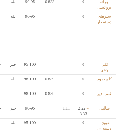
جوانه
0
-0.833
90-95
بله
ب
بروکسل
سبزهای
0
90-95
بله
ب
دسته دار
کلم ،
0
95-100
خیر
خ
چینی
کلم ، زود
0
-0.889
98-100
بله
ب
کلم ، دیر
0
-0.889
98-100
طالبی
–
2.22
1.11
90-95
خیر
خ
3.33
هویج ،
0
95-100
بله
ب
دسته ای