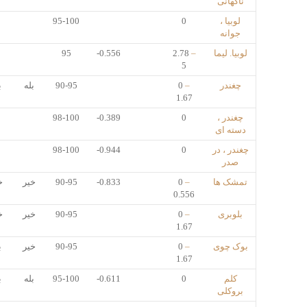
ناگهانی
لوبیا ،
0
95-100
جوانه
لوبیا. لیما
–
2.78
-0.556
95
5
چغندر
–
0
90-95
بله
ب
1.67
چغندر ،
0
-0.389
98-100
دسته ای
چغندر ، در
0
-0.944
98-100
صدر
تمشک ها
–
0
-0.833
90-95
خیر
خ
0.556
بلوبری
–
0
90-95
خیر
خ
1.67
بوک چوی
–
0
90-95
خیر
ب
1.67
کلم
0
-0.611
95-100
بله
ب
بروکلی