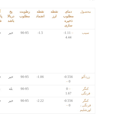
محصول
دمای
نقطه
نقطه
رطوبت
یخ
آ
مطلوب
لرز
انجماد
مطلوب
دربالا
پا
ذخیره
باشد
ش
سازی
سیب
–
-1.11
-1.5
90-95
خیر
خ
4.44
زردآلو
-0.556
-1.06
90-95
خیر
خ
–
0
کنگر
–
0
90-95
بله
ب
فرنگی
1.67
کنگر
-0.556
-2.22
90-95
خیر
خ
فرنگی ،
0
–
اورشلیم