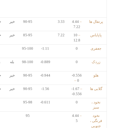
پرتقال ها
–
4.44
3.33
90-95
خیر
خ
7.22
پاپایاس
–
10
7.22
85-95
خیر
خ
12.8
جعفری
0
-1.11
95-100
زردک
0
-0.889
98-100
بله
ب
هلو
-0.556
-0.944
90-95
خیر
خ
–
0
گلابی ها
–
-1.67
-1.56
90-95
خیر
خ
-0.556
نخود ،
0
-0.611
95-98
سبز
نخود
–
4.44
95
فرنگی ،
5
جنوبی