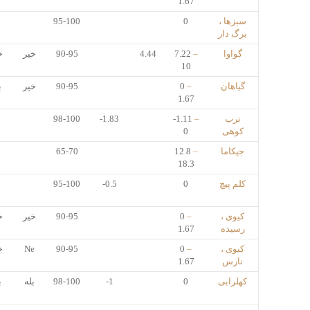
1.67
سبزها ،
0
95-100
برگ دار
گواوا
–
7.22
4.44
90-95
خیر
خ
10
گیاهان
–
0
90-95
خیر
ب
1.67
ترب
–
-1.11
-1.83
98-100
کوهی
0
جیکاما
–
12.8
65-70
18.3
کلم پیچ
0
-0.5
95-100
کیوی ،
–
0
90-95
خیر
خ
رسیده
1.67
کیوی ،
–
0
90-95
Ne
خ
نارس
1.67
کهلرابی
0
-1
98-100
بله
ب