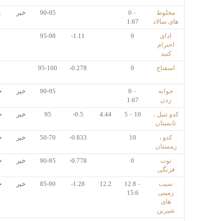
مخلوط
–
0
90-95
خیر
ب
های سالاد
1.67
ادای
0
-1.11
95-98
احترام
کنید
اسفناج
0
-0.278
95-100
جوانه
–
0
90-95
خیر
خ
زدن
1.67
کدو تنبل ،
10
–
5
4.44
-0.5
95
خیر
خ
تابستان
کدو ،
10
-0.833
50-70
خیر
خ
زمستان
توت
0
-0.778
90-95
خیر
خ
فرنگی
سیب
–
12.8
12.2
-1.28
85-90
خیر
خ
زمینی
15.6
های
شیرین