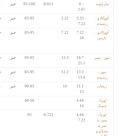
مارچوبه
–
0
-0.611
95-100
خیر
ب
1.67
آووکادو ،
–
3.33
2.22
85-95
خیر
خ
رسیده
7.22
آووکادو ،
–
7.22
7.22
85-95
خیر
خ
نارس
10
موز ، سبز
–
16.7
13.3
85-95
خیر
خ
21.1
موز ،
–
13.3
12.2
85-95
خیر
خ
رسیده
15.6
ریحان
–
11.1
10
90-95
خیر
ب
15
لوبیا ،
–
4.44
40-50
خشک
10
لوبیا ،
–
4.44
-0.722
95
سبز یا
7.22
ضربه
محکم و