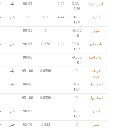
کران بری
–
3.33
2.22
90-95
بله
خ
5.56
خیارها
–
10
4.44
-0.5
95
خیر
خ
12.8
مویز
-0.556
-1
90-95
–
0
بادمجان
–
7.78
7.22
-0.778
90-95
خیر
خ
12.2
زغال اخته
-0.556
90-95
–
0
غوطه
0
-0.0556
95-100
بله
ب
وری
اسکارول
–
0
90-95
بله
ب
1.67
اسکارول
0
-0.0556
95-100
انجیر
–
0
90-95
خیر
خ
1.67
سیر
0
-0.833
65-70
خیر
خ