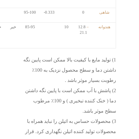
شاهی
0
-0.333
95-100
هندوانه
–
12.8
10
85-95
خیر
خ
21.1
1) تولید مایع با کیفیت بالا ممکن است پایین نگه
داشتن دما و سطح محصول نزدیک به 100٪
رطوبت بسیار موثر باشد .
2) پاشش با آب ممکن است با پایین نگه داشتن
دما ( خنک کننده تبخیری ) و 100٪ مرطوب
سطح موثر باشد.
3) محصولات حساس به اتیلن را نباید همراه با
محصولات تولید کننده اتیلن نگهداری کرد. قرار