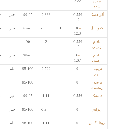
بریده
2.22
شده
آلو خشک
-0.556
-0.833
90-95
خیر
خ
–
0
کدو تنبل
–
10
10
-0.833
65-70
خیر
خ
12.8
بادام
-0.556
-2
90
زمینی
0
–
بادام
–
0
90-95
خیر
خ
زمینی
1.67
تربچه ،
0
-0.722
95-100
بله
ب
بهار
تربچه ،
0
95-100
زمستان
تمشک
-0.556
-1.11
90-95
خیر
خ
–
0
ریواس
0
-0.944
95-100
خیر
ب
روتاباگاس
0
-1.11
98-100
بله
ب