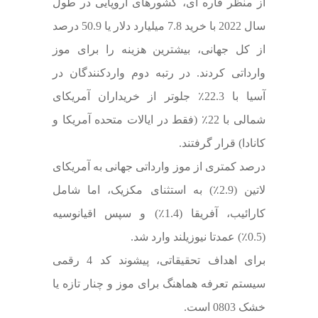
از منظر قاره ای، کشورهای اروپایی در طول
سال 2022 با خرید 7.8 میلیارد دلار یا 50.9 درصد
از کل جهانی، بیشترین هزینه را برای موز
وارداتی کردند. در رتبه دوم واردکنندگان در
آسیا با 22.3٪ جلوتر از خریداران آمریکای
شمالی با 22٪ (فقط در ایالات متحده آمریکا و
کانادا) قرار گرفتند.
درصد کمتری از موز وارداتی جهانی به آمریکای
لاتین (2.9٪) به استثنای مکزیک، اما شامل
کارائیب، آفریقا (1.4٪) و سپس اقیانوسیه
(0.5٪) عمدتا نیوزیلند وارد شد.
برای اهداف تحقیقاتی، پیشوند کد 4 رقمی
سیستم تعرفه هماهنگ برای موز و چنار تازه یا
خشک 0803 است.